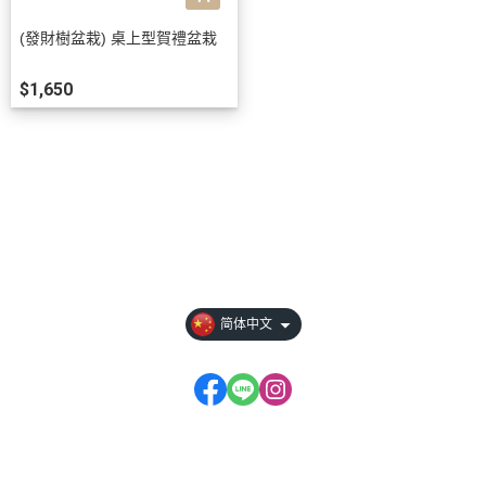
(發財樹盆栽) 桌上型賀禮盆栽
$1,650
关于
全部商品
付款方式说明
隐私权条款
简体中文