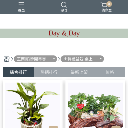
0
选单
搜寻
购物车
Day & Day
工商賀禮/開幕專區/
⚘賀禮盆栽 桌上型
高架花籃/賀禮盆栽
盆栽
賀禮藍花/文青盆栽/
商會會長長交接賀
综合排行
热销排行
最新上架
价格
禮