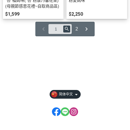
"杏"福媽咪("杏"粉康乃馨花束)
粉愛媽咪
(母親節感恩花禮~自取商品區)
$1,599
$2,250
2
关于
全部商品
付款方式说明
隐私权条款
简体中文