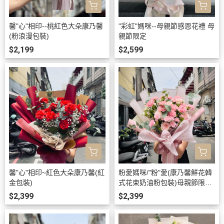
馨"心"相印--桃紅色大朵康乃馨
"彩虹"媽咪--母親節感恩花禮 母
(粉浪漫包裝)
親節限定
$2,199
$2,599
馨"心"相印~紅色大朵康乃馨(紅
粉愛媽咪/"粉"愛(康乃馨鮮花韓
金包裝)
式花束奶油粉包裝)母親節限定
其他時間請先電洽
$2,399
$2,399