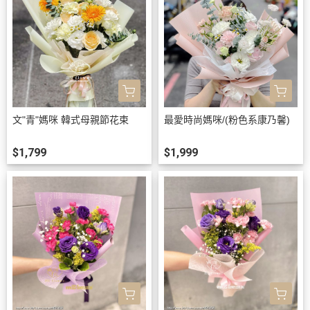
文"青"媽咪 韓式母親節花束
最愛時尚媽咪/(粉色系康乃馨)
$1,799
$1,999