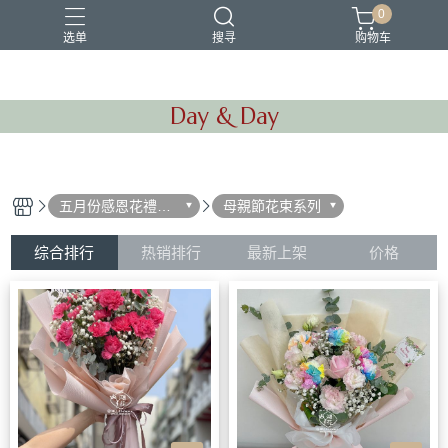
0
选单
搜寻
购物车
Day & Day
五月份感恩花禮系
母親節花束系列
列
综合排行
热销排行
最新上架
价格