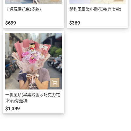
卡通玩偶花束(多款)
簡約風畢業小熊花束(有七款)
$699
$369
一帆風順(畢業熊金莎巧克力花
束)內有選項
$1,399
關於