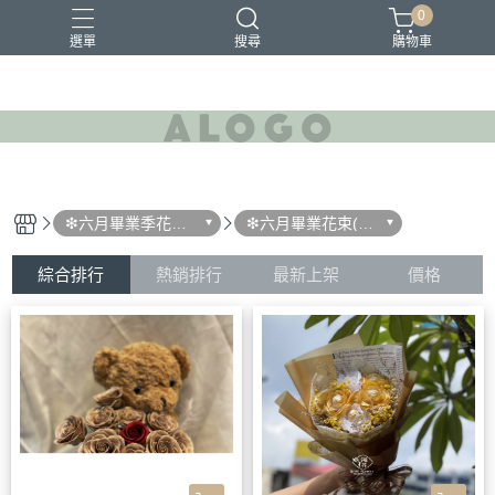
0
選單
搜尋
購物車
❇六月畢業季花束
❇六月畢業花束(卡
(向日葵花束/餅乾
通玩偶精緻花束.巧
零食畢業花束/金莎
克力花束/零食餅乾
巧克力畢業熊花束/
花束)
綜合排行
熱銷排行
最新上架
價格
卡通玩偶精緻花束)