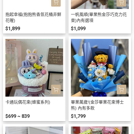
抱起幸福(抱抱熊香氛花桶非鮮
一帆風順(畢業熊金莎巧克力花
花喔)
束)內有選項
$1,899
$1,099
卡通玩偶花束(蜂蜜系列)
畢業萬歲!(金莎畢業花束博士
熊) 內有多款
$699 ~ 839
$1,799