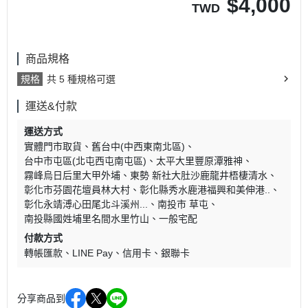
$
4,000
TWD
商品規格
規格
共 5 種規格可選
運送&付款
運送方式
實體門市取貨
舊台中(中西東南北區)
台中市屯區(北屯西屯南屯區)
太平大里豐原潭雅神
霧峰烏日后里大甲外埔
東勢 新社大肚沙鹿龍井梧棲清水
彰化市芬園花壇員林大村
彰化縣秀水鹿港福興和美伸港..
彰化永靖溥心田尾北斗溪州...
南投市 草屯
南投縣國姓埔里名間水里竹山
一般宅配
付款方式
轉帳匯款
LINE Pay
信用卡
銀聯卡
分享商品到