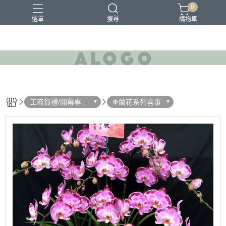
0
選單
搜尋
購物車
工商賀禮/開幕專區/
❉蘭花系列喜事
高架花籃/賀禮盆栽
賀禮藍花/文青盆栽/
商會會長長交接賀
禮