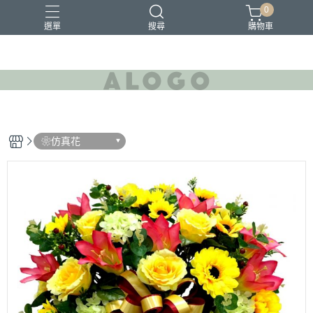
0
選單
搜尋
購物車
❀仿真花