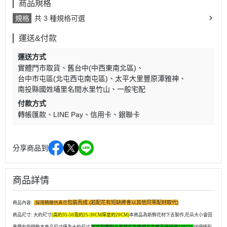
商品規格
規格
共 3 種規格可選
運送&付款
運送方式
實體門市取貨
舊台中(中西東南北區)
台中市屯區(北屯西屯南屯區)
太平大里豐原潭雅神
南投縣國姓埔里名間水里竹山
一般宅配
付款方式
轉帳匯款
LINE Pay
信用卡
銀聯卡
分享商品到
商品詳情
包裝而成.(若配花有短缺將會以其他同等配材取代)
商品內容:
.採用精緻仿真花
商品尺寸: 大約尺寸
(高約35-50寬約25-30CM厚度約20CM)
本商品為新鮮花材下去製作,花朵大小會因